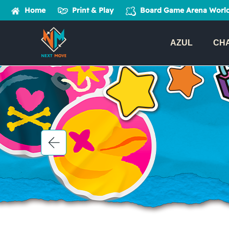
Home
Print & Play
Board Game Arena
World
AZUL
CH