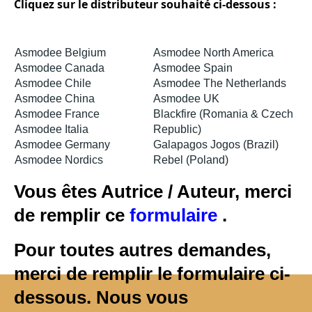
Cliquez sur le distributeur souhaité ci-dessous :
Asmodee Belgium
Asmodee North America
Asmodee Canada
Asmodee Spain
Asmodee Chile
Asmodee The Netherlands
Asmodee China
Asmodee UK
Asmodee France
Blackfire (Romania & Czech
Asmodee Italia
Republic)
Asmodee Germany
Galapagos Jogos (Brazil)
Asmodee Nordics
Rebel (Poland)
Vous êtes Autrice / Auteur, merci
de remplir ce
formulaire
.
Pour toutes autres demandes,
merci de remplir le formulaire ci-
dessous. Nous vous