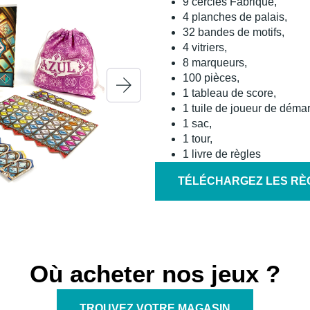
9 cercles Fabrique,
4 planches de palais,
32 bandes de motifs,
4 vitriers,
8 marqueurs,
100 pièces,
1 tableau de score,
1 tuile de joueur de déma
1 sac,
1 tour,
1 livre de règles
TÉLÉCHARGEZ LES RÈ
Où acheter nos jeux ?
TROUVEZ VOTRE MAGASIN